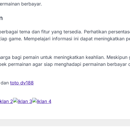
permainan berbayar.
n
rbagai tema dan fitur yang tersedia. Perhatikan persentas
etiap game. Mempelajari informasi ini dapat meningkatkan p
arga bagi pemain untuk meningkatkan keahlian. Meskipun g
aspek permainan agar siap menghadapi permainan berbayar
dan
toto dv188