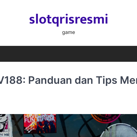
slotqrisresmi
game
V188: Panduan dan Tips Me