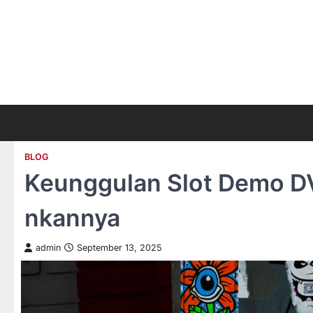
Skip
to
content
BLOG
Keunggulan Slot Demo D
nkannya
admin
September 13, 2025