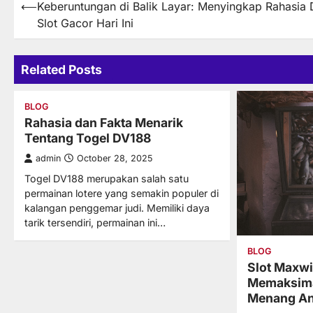
Post
⟵
Keberuntungan di Balik Layar: Menyingkap Rahasia
Slot Gacor Hari Ini
navigation
Related Posts
BLOG
Rahasia dan Fakta Menarik
Tentang Togel DV188
admin
October 28, 2025
Togel DV188 merupakan salah satu
permainan lotere yang semakin populer di
kalangan penggemar judi. Memiliki daya
tarik tersendiri, permainan ini…
BLOG
Slot Maxw
Memaksima
Menang A