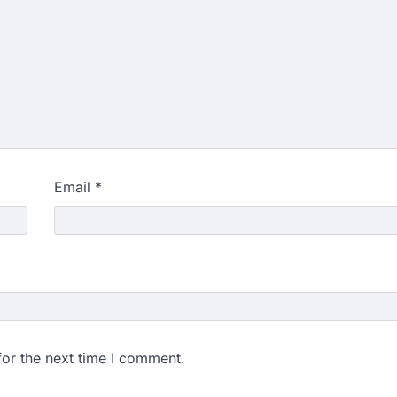
Email
*
for the next time I comment.