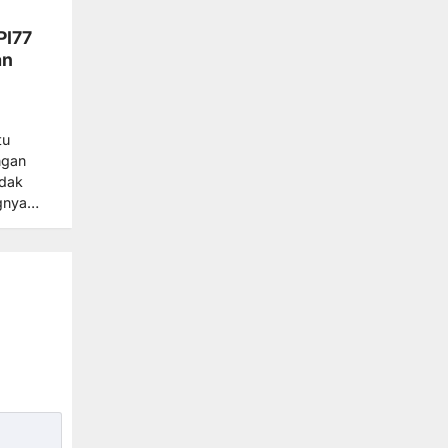
PI77
an
tu
ngan
idak
gnya…