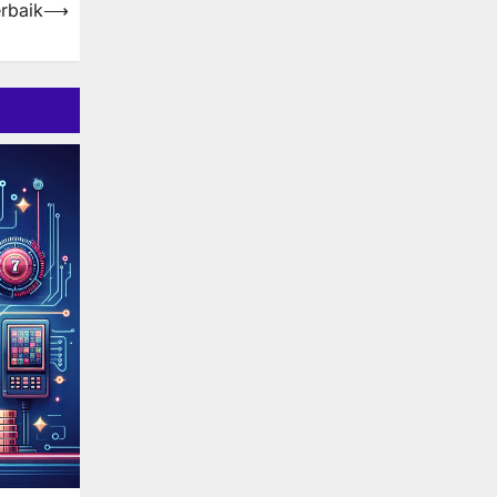
rbaik
⟶