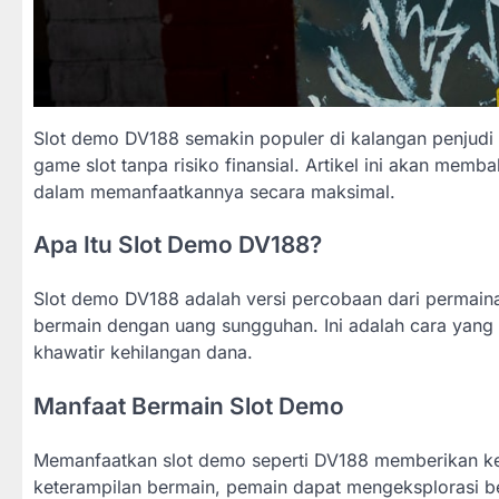
Slot demo DV188 semakin populer di kalangan penjud
game slot tanpa risiko finansial. Artikel ini akan mem
dalam memanfaatkannya secara maksimal.
Apa Itu Slot Demo DV188?
Slot demo DV188 adalah versi percobaan dari perma
bermain dengan uang sungguhan. Ini adalah cara yang
khawatir kehilangan dana.
Manfaat Bermain Slot Demo
Memanfaatkan slot demo seperti DV188 memberikan ke
keterampilan bermain, pemain dapat mengeksplorasi be