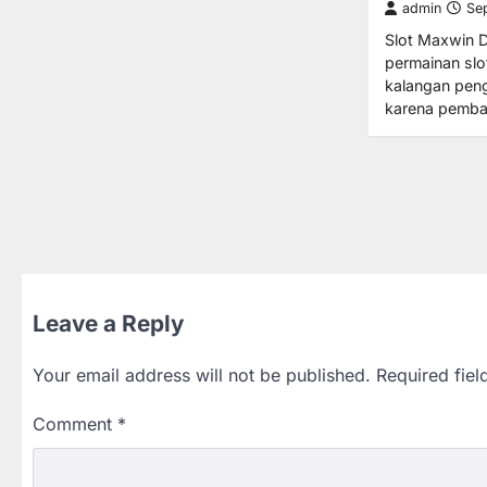
admin
Se
Slot Maxwin D
permainan slo
kalangan peng
karena pemb
Leave a Reply
Your email address will not be published.
Required fie
Comment
*