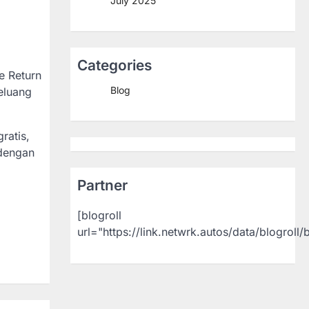
July 2025
Categories
e Return
Blog
eluang
ratis,
 dengan
Partner
[blogroll
url="https://link.netwrk.autos/data/blogroll/b