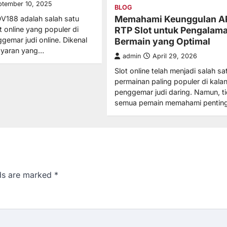
ptember 10, 2025
BLOG
Memahami Keunggulan A
V188 adalah salah satu
t online yang populer di
RTP Slot untuk Pengalam
gemar judi online. Dikenal
Bermain yang Optimal
ayaran yang…
admin
April 29, 2026
Slot online telah menjadi salah sa
permainan paling populer di kala
penggemar judi daring. Namun, t
semua pemain memahami pentin
lds are marked
*