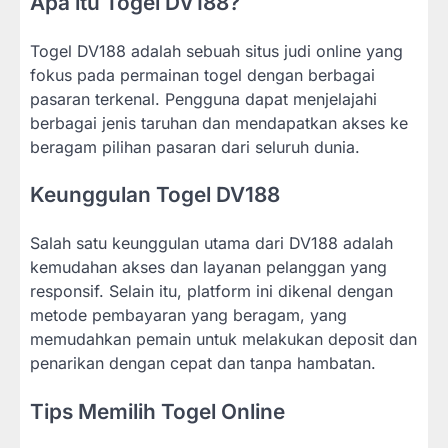
Apa itu Togel DV188?
Togel DV188 adalah sebuah situs judi online yang
fokus pada permainan togel dengan berbagai
pasaran terkenal. Pengguna dapat menjelajahi
berbagai jenis taruhan dan mendapatkan akses ke
beragam pilihan pasaran dari seluruh dunia.
Keunggulan Togel DV188
Salah satu keunggulan utama dari DV188 adalah
kemudahan akses dan layanan pelanggan yang
responsif. Selain itu, platform ini dikenal dengan
metode pembayaran yang beragam, yang
memudahkan pemain untuk melakukan deposit dan
penarikan dengan cepat dan tanpa hambatan.
Tips Memilih Togel Online