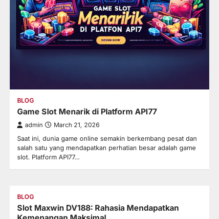
BLOG
Game Slot Menarik di Platform API77
admin
March 21, 2026
Saat ini, dunia game online semakin berkembang pesat dan
salah satu yang mendapatkan perhatian besar adalah game
slot. Platform API77…
BLOG
Slot Maxwin DV188: Rahasia Mendapatkan
Kemenangan Maksimal