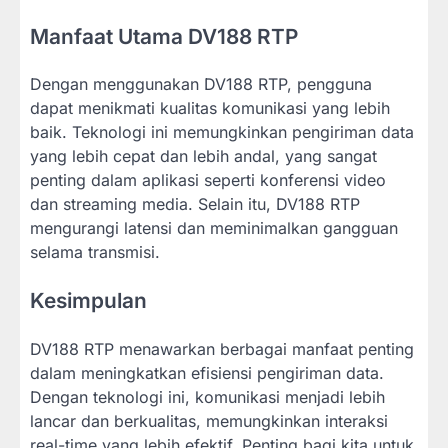
Manfaat Utama DV188 RTP
Dengan menggunakan DV188 RTP, pengguna
dapat menikmati kualitas komunikasi yang lebih
baik. Teknologi ini memungkinkan pengiriman data
yang lebih cepat dan lebih andal, yang sangat
penting dalam aplikasi seperti konferensi video
dan streaming media. Selain itu, DV188 RTP
mengurangi latensi dan meminimalkan gangguan
selama transmisi.
Kesimpulan
DV188 RTP menawarkan berbagai manfaat penting
dalam meningkatkan efisiensi pengiriman data.
Dengan teknologi ini, komunikasi menjadi lebih
lancar dan berkualitas, memungkinkan interaksi
real-time yang lebih efektif. Penting bagi kita untuk