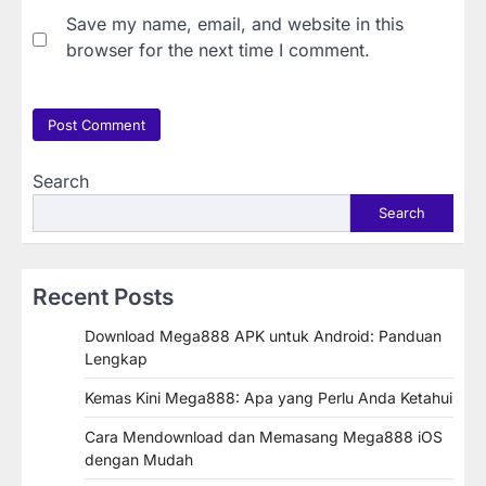
Save my name, email, and website in this
browser for the next time I comment.
Search
Search
Recent Posts
Download Mega888 APK untuk Android: Panduan
Lengkap
Kemas Kini Mega888: Apa yang Perlu Anda Ketahui
Cara Mendownload dan Memasang Mega888 iOS
dengan Mudah