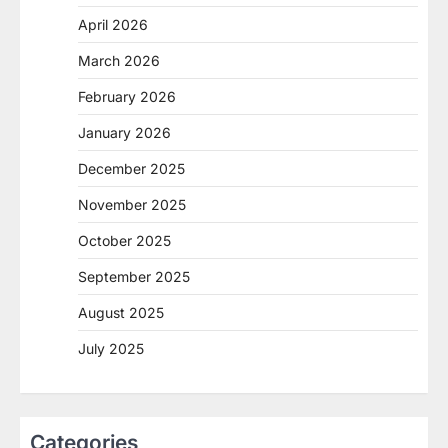
April 2026
March 2026
February 2026
January 2026
December 2025
November 2025
October 2025
September 2025
August 2025
July 2025
Categories