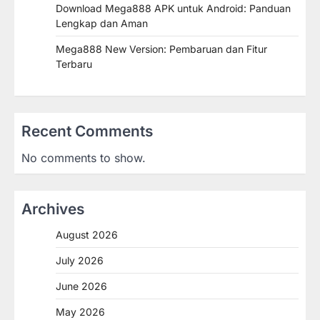
Download Mega888 APK untuk Android: Panduan
Lengkap dan Aman
Mega888 New Version: Pembaruan dan Fitur
Terbaru
Recent Comments
No comments to show.
Archives
August 2026
July 2026
June 2026
May 2026