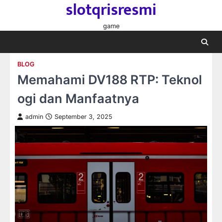
slotqrisresmi
Skip
to
game
content
BLOG
Memahami DV188 RTP: Teknol
ogi dan Manfaatnya
admin
September 3, 2025