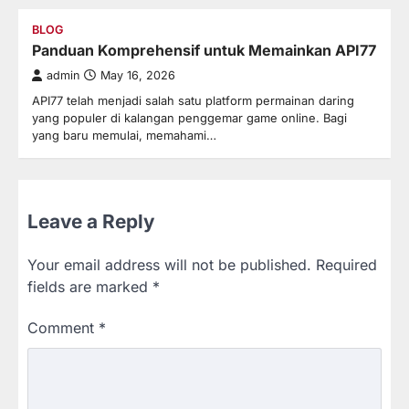
BLOG
Panduan Komprehensif untuk Memainkan API77
admin
May 16, 2026
API77 telah menjadi salah satu platform permainan daring
yang populer di kalangan penggemar game online. Bagi
yang baru memulai, memahami…
Leave a Reply
Your email address will not be published.
Required
fields are marked
*
Comment
*