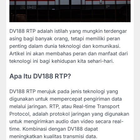
DV188 RTP adalah istilah yang mungkin terdengar
asing bagi banyak orang, tetapi memiliki peran
penting dalam dunia teknologi dan komunikasi.
Artikel ini akan membahas peran dan manfaat dari
teknologi ini bagi kehidupan kita sehari-hari.
Apa Itu DV188 RTP?
DV188 RTP merujuk pada jenis teknologi yang
digunakan untuk mempercepat pengiriman data
melalui jaringan. RTP, atau Real-time Transport
Protocol, adalah protokol jaringan yang digunakan
untuk mengirimkan audio dan video secara real-
time. Kombinasi dengan DV188 dapat
meningkatkan kualitas transmisi data.