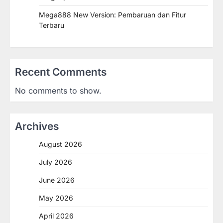
Mega888 New Version: Pembaruan dan Fitur
Terbaru
Recent Comments
No comments to show.
Archives
August 2026
July 2026
June 2026
May 2026
April 2026