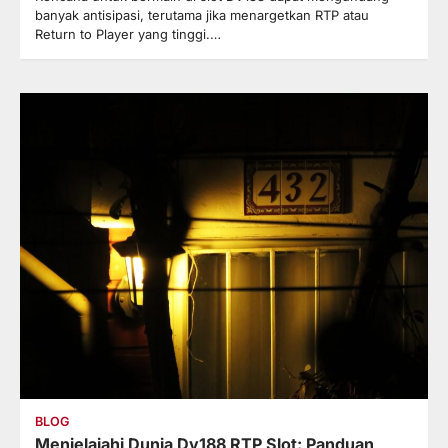
banyak antisipasi, terutama jika menargetkan RTP atau
Return to Player yang tinggi.…
BLOG
Menjelajahi Dunia Dv188 RTP Slot: Panduan