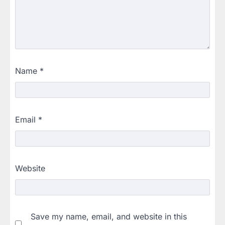
Name
*
Email
*
Website
Save my name, email, and website in this