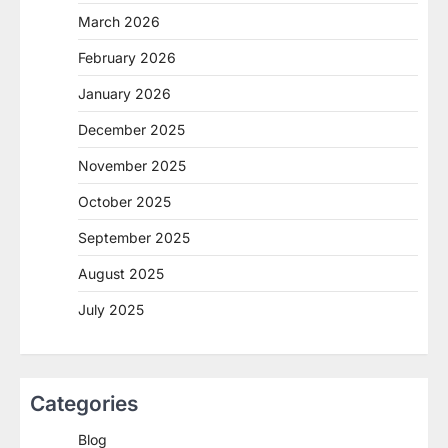
March 2026
February 2026
January 2026
December 2025
November 2025
October 2025
September 2025
August 2025
July 2025
Categories
Blog