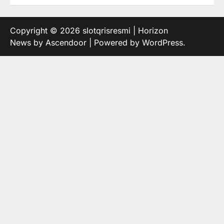
Copyright © 2026
slotqrisresmi
| Horizon
News by
Ascendoor
| Powered by
WordPress
.