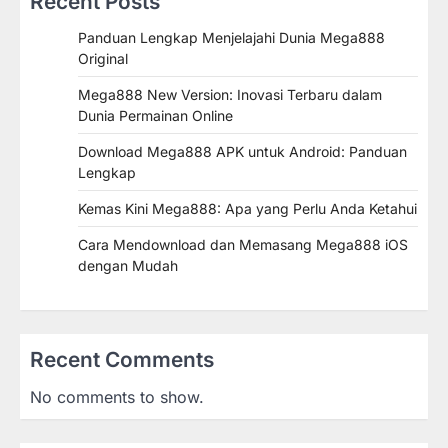
Recent Posts
Panduan Lengkap Menjelajahi Dunia Mega888
Original
Mega888 New Version: Inovasi Terbaru dalam
Dunia Permainan Online
Download Mega888 APK untuk Android: Panduan
Lengkap
Kemas Kini Mega888: Apa yang Perlu Anda Ketahui
Cara Mendownload dan Memasang Mega888 iOS
dengan Mudah
Recent Comments
No comments to show.