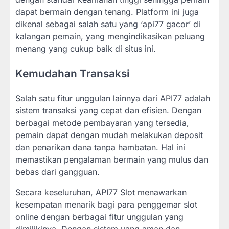
dapat bermain dengan tenang. Platform ini juga
dikenal sebagai salah satu yang ‘api77 gacor’ di
kalangan pemain, yang mengindikasikan peluang
menang yang cukup baik di situs ini.
Kemudahan Transaksi
Salah satu fitur unggulan lainnya dari API77 adalah
sistem transaksi yang cepat dan efisien. Dengan
berbagai metode pembayaran yang tersedia,
pemain dapat dengan mudah melakukan deposit
dan penarikan dana tanpa hambatan. Hal ini
memastikan pengalaman bermain yang mulus dan
bebas dari gangguan.
Secara keseluruhan, API77 Slot menawarkan
kesempatan menarik bagi para penggemar slot
online dengan berbagai fitur unggulan yang
dimilikinya. Dengan sistem yang aman dan