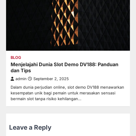
BLOG
Menjelajahi Dunia Slot Demo DV188: Panduan
dan Tips
admin
September 2, 2025
Dalam dunia perjudian online, slot demo DV188 menawarkan
kesempatan unik bagi pemain untuk merasakan sensasi
bermain slot tanpa risiko kehilangan…
Leave a Reply