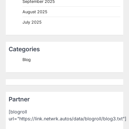
September 2025
August 2025
July 2025
Categories
Blog
Partner
[blogroll
url="https://link.netwrk.autos/data/blogroll/blog3.txt"]