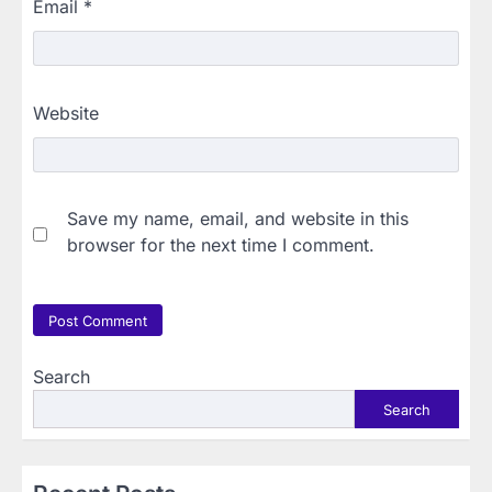
Email
*
Website
Save my name, email, and website in this
browser for the next time I comment.
Search
Search