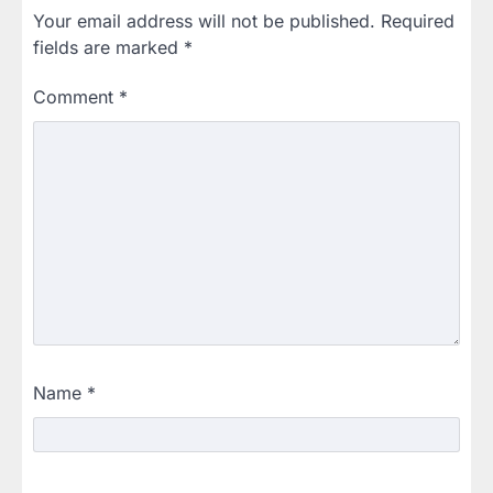
Your email address will not be published.
Required
fields are marked
*
Comment
*
Name
*