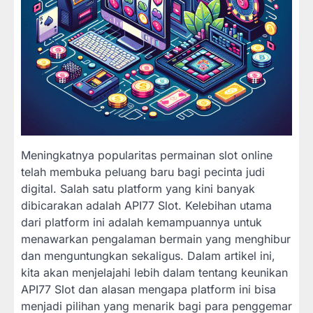
Meningkatnya popularitas permainan slot online
telah membuka peluang baru bagi pecinta judi
digital. Salah satu platform yang kini banyak
dibicarakan adalah API77 Slot. Kelebihan utama
dari platform ini adalah kemampuannya untuk
menawarkan pengalaman bermain yang menghibur
dan menguntungkan sekaligus. Dalam artikel ini,
kita akan menjelajahi lebih dalam tentang keunikan
API77 Slot dan alasan mengapa platform ini bisa
menjadi pilihan yang menarik bagi para penggemar