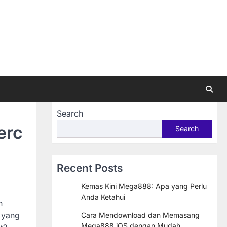
Search
erc
Search
Recent Posts
Kemas Kini Mega888: Apa yang Perlu
Anda Ketahui
n
n yang
Cara Mendownload dan Memasang
Mega888 iOS dengan Mudah