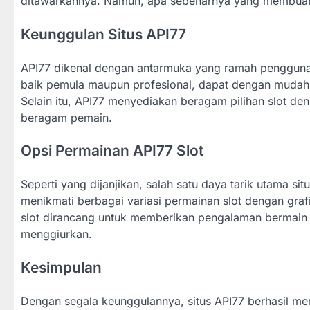
ditawarkannya. Namun, apa sebenarnya yang membuat si
Keunggulan Situs API77
API77 dikenal dengan antarmuka yang ramah pengguna 
baik pemula maupun profesional, dapat dengan mudah 
Selain itu, API77 menyediakan beragam pilihan slot d
beragam pemain.
Opsi Permainan API77 Slot
Seperti yang dijanjikan, salah satu daya tarik utama sit
menikmati berbagai variasi permainan slot dengan gr
slot dirancang untuk memberikan pengalaman bermai
menggiurkan.
Kesimpulan
Dengan segala keunggulannya, situs API77 berhasil me