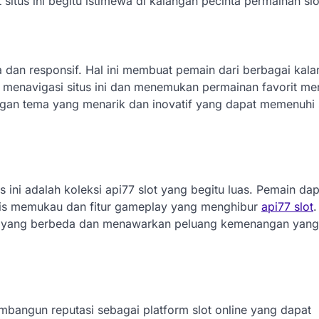
tus ini begitu istimewa di kalangan pecinta permainan slo
dan responsif. Hal ini membuat pemain dari berbagai kala
menavigasi situs ini dan menemukan permainan favorit me
engan tema yang menarik dan inovatif yang dapat memenuhi 
us ini adalah koleksi api77 slot yang begitu luas. Pemain da
afis memukau dan fitur gameplay yang menghibur
api77 slot
.
n yang berbeda dan menawarkan peluang kemenangan yang
mbangun reputasi sebagai platform slot online yang dapat