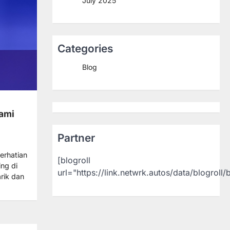
July 2025
Categories
Blog
ami
Partner
erhatian
[blogroll
ng di
url="https://link.netwrk.autos/data/blogroll/b
rik dan