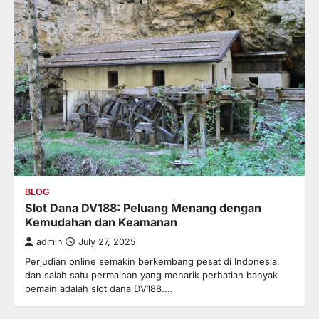
BLOG
Slot Dana DV188: Peluang Menang dengan
Kemudahan dan Keamanan
admin
July 27, 2025
Perjudian online semakin berkembang pesat di Indonesia,
dan salah satu permainan yang menarik perhatian banyak
pemain adalah slot dana DV188.…