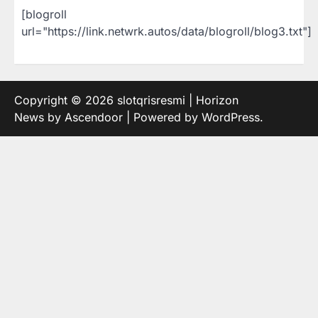
[blogroll
url="https://link.netwrk.autos/data/blogroll/blog3.txt"]
Copyright © 2026
slotqrisresmi
| Horizon
News by
Ascendoor
| Powered by
WordPress
.