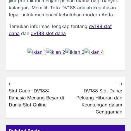
jika produk ini menjadi pilihan utama bagi banyak
kalangan. Memilih Toto DV188 adalah keputusan
tepat untuk memenuhi kebutuhan modern Anda.
Temukan informasi lengkap tentang
dv188 slot
dana
dan
dv188 slot dana
Post
⟵
⟶
Slot Gacor DV188:
DV188 Slot Dana:
navigation
Rahasia Menang Besar di
Peluang Hiburan dan
Dunia Slot Online
Keuntungan dalam
Genggaman
Related Posts