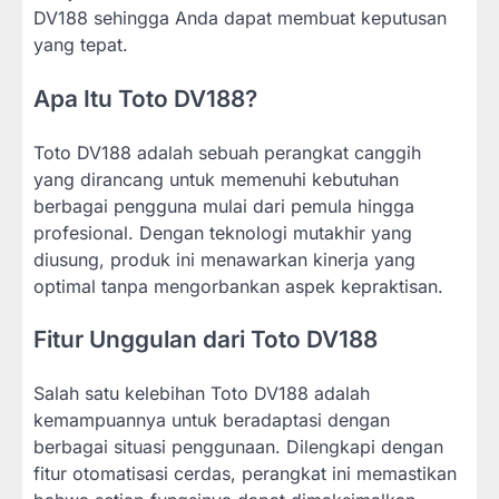
DV188 sehingga Anda dapat membuat keputusan
yang tepat.
Apa Itu Toto DV188?
Toto DV188 adalah sebuah perangkat canggih
yang dirancang untuk memenuhi kebutuhan
berbagai pengguna mulai dari pemula hingga
profesional. Dengan teknologi mutakhir yang
diusung, produk ini menawarkan kinerja yang
optimal tanpa mengorbankan aspek kepraktisan.
Fitur Unggulan dari Toto DV188
Salah satu kelebihan Toto DV188 adalah
kemampuannya untuk beradaptasi dengan
berbagai situasi penggunaan. Dilengkapi dengan
fitur otomatisasi cerdas, perangkat ini memastikan