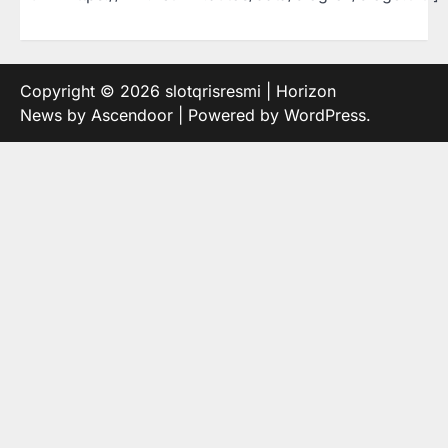
Copyright © 2026
slotqrisresmi
| Horizon
News by
Ascendoor
| Powered by
WordPress
.