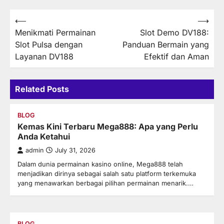
Post
⟵
⟶
Menikmati Permainan
Slot Demo DV188:
navigation
Slot Pulsa dengan
Panduan Bermain yang
Layanan DV188
Efektif dan Aman
Related Posts
BLOG
Kemas Kini Terbaru Mega888: Apa yang Perlu
Anda Ketahui
admin
July 31, 2026
Dalam dunia permainan kasino online, Mega888 telah
menjadikan dirinya sebagai salah satu platform terkemuka
yang menawarkan berbagai pilihan permainan menarik.…
BLOG