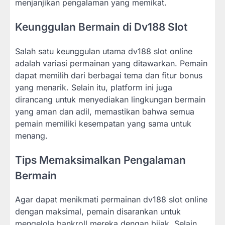
menjanjikan pengalaman yang memikat.
Keunggulan Bermain di Dv188 Slot
Salah satu keunggulan utama dv188 slot online
adalah variasi permainan yang ditawarkan. Pemain
dapat memilih dari berbagai tema dan fitur bonus
yang menarik. Selain itu, platform ini juga
dirancang untuk menyediakan lingkungan bermain
yang aman dan adil, memastikan bahwa semua
pemain memiliki kesempatan yang sama untuk
menang.
Tips Memaksimalkan Pengalaman
Bermain
Agar dapat menikmati permainan dv188 slot online
dengan maksimal, pemain disarankan untuk
mengelola bankroll mereka dengan bijak. Selain