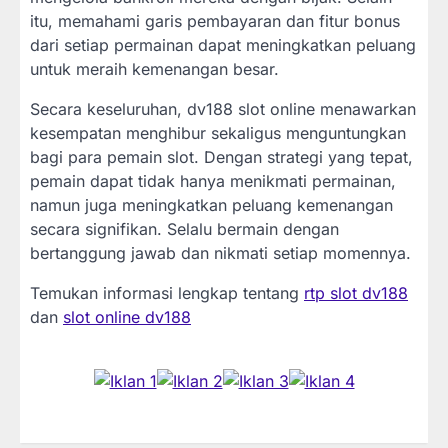
itu, memahami garis pembayaran dan fitur bonus
dari setiap permainan dapat meningkatkan peluang
untuk meraih kemenangan besar.
Secara keseluruhan, dv188 slot online menawarkan
kesempatan menghibur sekaligus menguntungkan
bagi para pemain slot. Dengan strategi yang tepat,
pemain dapat tidak hanya menikmati permainan,
namun juga meningkatkan peluang kemenangan
secara signifikan. Selalu bermain dengan
bertanggung jawab dan nikmati setiap momennya.
Temukan informasi lengkap tentang
rtp slot dv188
dan
slot online dv188