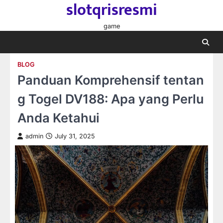
slotqrisresmi
Skip
to
game
content
BLOG
Panduan Komprehensif tentan
g Togel DV188: Apa yang Perlu
Anda Ketahui
admin
July 31, 2025