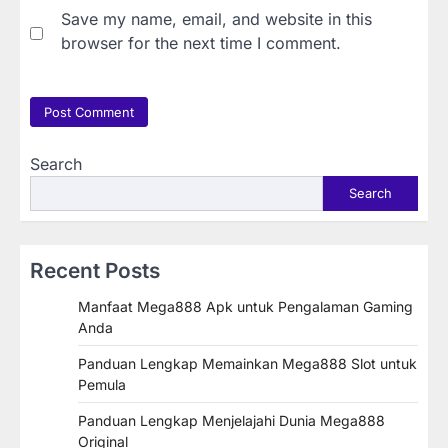
Save my name, email, and website in this
browser for the next time I comment.
Search
Search
Recent Posts
Manfaat Mega888 Apk untuk Pengalaman Gaming
Anda
Panduan Lengkap Memainkan Mega888 Slot untuk
Pemula
Panduan Lengkap Menjelajahi Dunia Mega888
Original