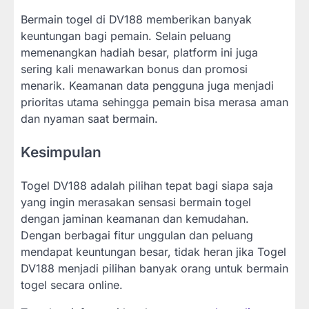
Bermain togel di DV188 memberikan banyak
keuntungan bagi pemain. Selain peluang
memenangkan hadiah besar, platform ini juga
sering kali menawarkan bonus dan promosi
menarik. Keamanan data pengguna juga menjadi
prioritas utama sehingga pemain bisa merasa aman
dan nyaman saat bermain.
Kesimpulan
Togel DV188 adalah pilihan tepat bagi siapa saja
yang ingin merasakan sensasi bermain togel
dengan jaminan keamanan dan kemudahan.
Dengan berbagai fitur unggulan dan peluang
mendapat keuntungan besar, tidak heran jika Togel
DV188 menjadi pilihan banyak orang untuk bermain
togel secara online.