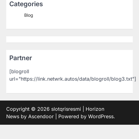
Categories
Blog
Partner
[blogroll
url="https://link.netwrk.autos/data/blogroll/blog3.txt"]
Copyright © 2026
slotqrisresmi
| Horizon
News by
Ascendoor
| Powered by
WordPress
.