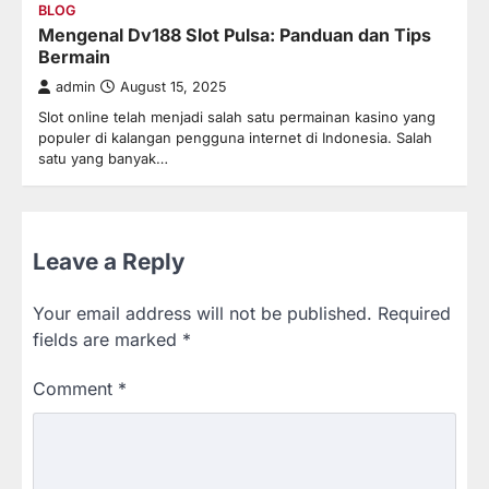
BLOG
Mengenal Dv188 Slot Pulsa: Panduan dan Tips
Bermain
admin
August 15, 2025
Slot online telah menjadi salah satu permainan kasino yang
populer di kalangan pengguna internet di Indonesia. Salah
satu yang banyak…
Leave a Reply
Your email address will not be published.
Required
fields are marked
*
Comment
*