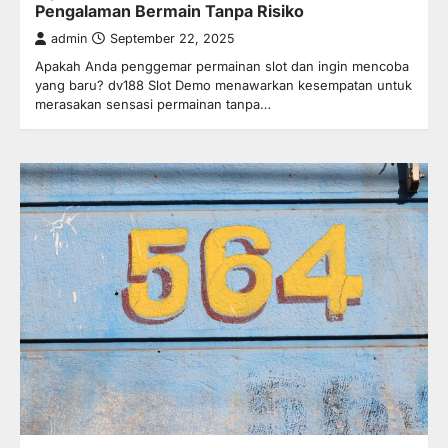
Pengalaman Bermain Tanpa Risiko
admin
September 22, 2025
Apakah Anda penggemar permainan slot dan ingin mencoba
yang baru? dv188 Slot Demo menawarkan kesempatan untuk
merasakan sensasi permainan tanpa…