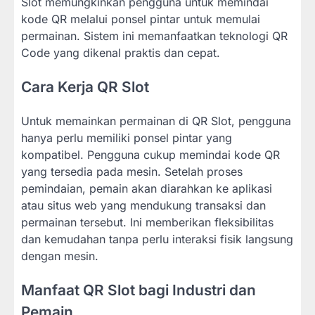
Slot memungkinkan pengguna untuk memindai
kode QR melalui ponsel pintar untuk memulai
permainan. Sistem ini memanfaatkan teknologi QR
Code yang dikenal praktis dan cepat.
Cara Kerja QR Slot
Untuk memainkan permainan di QR Slot, pengguna
hanya perlu memiliki ponsel pintar yang
kompatibel. Pengguna cukup memindai kode QR
yang tersedia pada mesin. Setelah proses
pemindaian, pemain akan diarahkan ke aplikasi
atau situs web yang mendukung transaksi dan
permainan tersebut. Ini memberikan fleksibilitas
dan kemudahan tanpa perlu interaksi fisik langsung
dengan mesin.
Manfaat QR Slot bagi Industri dan
Pemain