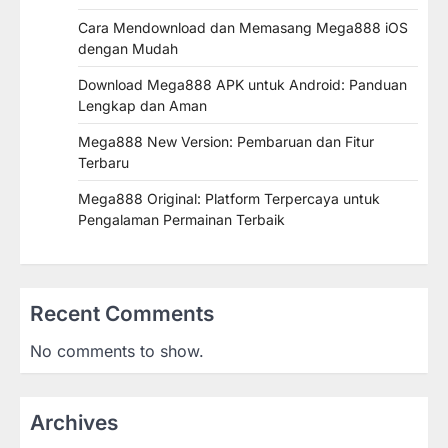
Cara Mendownload dan Memasang Mega888 iOS
dengan Mudah
Download Mega888 APK untuk Android: Panduan
Lengkap dan Aman
Mega888 New Version: Pembaruan dan Fitur
Terbaru
Mega888 Original: Platform Terpercaya untuk
Pengalaman Permainan Terbaik
Recent Comments
No comments to show.
Archives