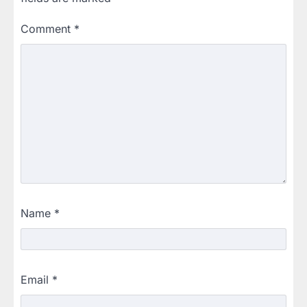
Comment
*
Name
*
Email
*