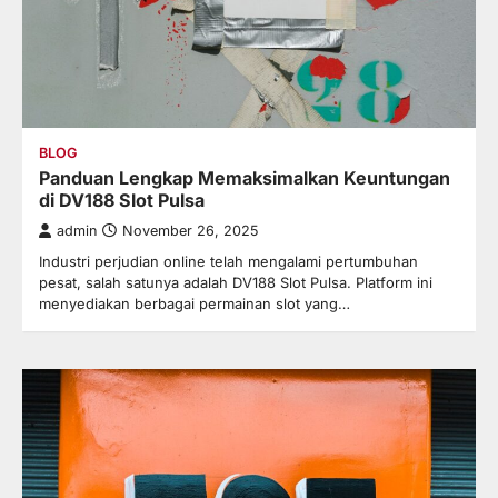
BLOG
Panduan Lengkap Memaksimalkan Keuntungan
di DV188 Slot Pulsa
admin
November 26, 2025
Industri perjudian online telah mengalami pertumbuhan
pesat, salah satunya adalah DV188 Slot Pulsa. Platform ini
menyediakan berbagai permainan slot yang…