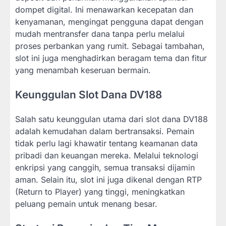
dompet digital. Ini menawarkan kecepatan dan
kenyamanan, mengingat pengguna dapat dengan
mudah mentransfer dana tanpa perlu melalui
proses perbankan yang rumit. Sebagai tambahan,
slot ini juga menghadirkan beragam tema dan fitur
yang menambah keseruan bermain.
Keunggulan Slot Dana DV188
Salah satu keunggulan utama dari slot dana DV188
adalah kemudahan dalam bertransaksi. Pemain
tidak perlu lagi khawatir tentang keamanan data
pribadi dan keuangan mereka. Melalui teknologi
enkripsi yang canggih, semua transaksi dijamin
aman. Selain itu, slot ini juga dikenal dengan RTP
(Return to Player) yang tinggi, meningkatkan
peluang pemain untuk menang besar.