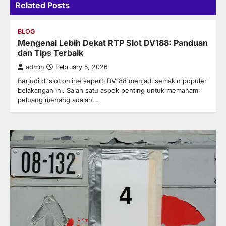
Related Posts
BLOG
Mengenal Lebih Dekat RTP Slot DV188: Panduan
dan Tips Terbaik
admin
February 5, 2026
Berjudi di slot online seperti DV188 menjadi semakin populer
belakangan ini. Salah satu aspek penting untuk memahami
peluang menang adalah…