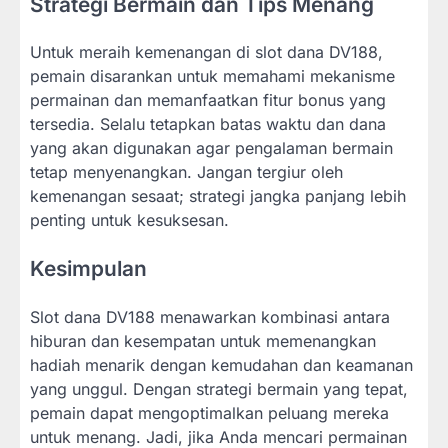
Strategi Bermain dan Tips Menang
Untuk meraih kemenangan di slot dana DV188,
pemain disarankan untuk memahami mekanisme
permainan dan memanfaatkan fitur bonus yang
tersedia. Selalu tetapkan batas waktu dan dana
yang akan digunakan agar pengalaman bermain
tetap menyenangkan. Jangan tergiur oleh
kemenangan sesaat; strategi jangka panjang lebih
penting untuk kesuksesan.
Kesimpulan
Slot dana DV188 menawarkan kombinasi antara
hiburan dan kesempatan untuk memenangkan
hadiah menarik dengan kemudahan dan keamanan
yang unggul. Dengan strategi bermain yang tepat,
pemain dapat mengoptimalkan peluang mereka
untuk menang. Jadi, jika Anda mencari permainan