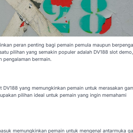
ainkan peran penting bagi pemain pemula maupun berpeng
 satu pilihan yang semakin populer adalah DV188 slot demo
n pengalaman bermain.
 slot DV188 yang memungkinkan pemain untuk merasakan ga
merupakan pilihan ideal untuk pemain yang ingin memahami
ermasuk memungkinkan pemain untuk mengenal antarmuka g