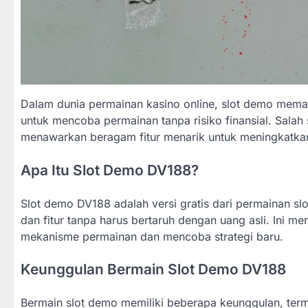
Dalam dunia permainan kasino online, slot demo mem
untuk mencoba permainan tanpa risiko finansial. Salah
menawarkan beragam fitur menarik untuk meningkatka
Apa Itu Slot Demo DV188?
Slot demo DV188 adalah versi gratis dari permainan
dan fitur tanpa harus bertaruh dengan uang asli. Ini 
mekanisme permainan dan mencoba strategi baru.
Keunggulan Bermain Slot Demo DV188
Bermain slot demo memiliki beberapa keunggulan, t