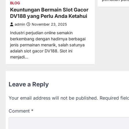
BLOG
Keuntungan Bermain Slot Gacor
DV188 yang Perlu Anda Ketahui
admin
November 23, 2025
Industri perjudian online semakin
berkembang dengan hadirnya berbagai
jenis permainan menarik, salah satunya
adalah slot gacor DV188. Slot ini
menjadi…
Leave a Reply
Your email address will not be published.
Required fie
Comment
*