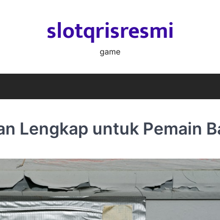
slotqrisresmi
game
an Lengkap untuk Pemain B