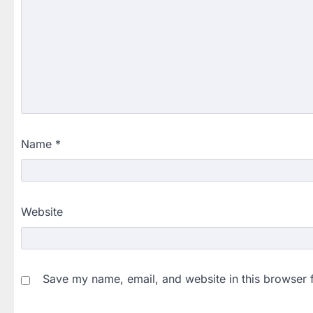
Name
*
Website
Save my name, email, and website in this browser 