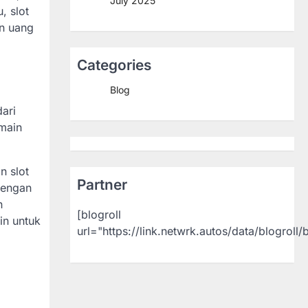
July 2025
, slot
an uang
Categories
Blog
ari
emain
n slot
Partner
dengan
n
[blogroll
in untuk
url="https://link.netwrk.autos/data/blogroll/b