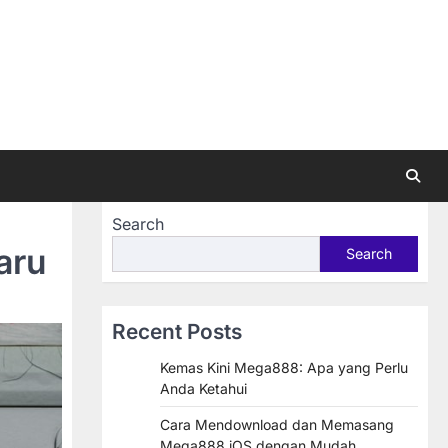
Search
aru
Search
Recent Posts
Kemas Kini Mega888: Apa yang Perlu
Anda Ketahui
Cara Mendownload dan Memasang
Mega888 iOS dengan Mudah