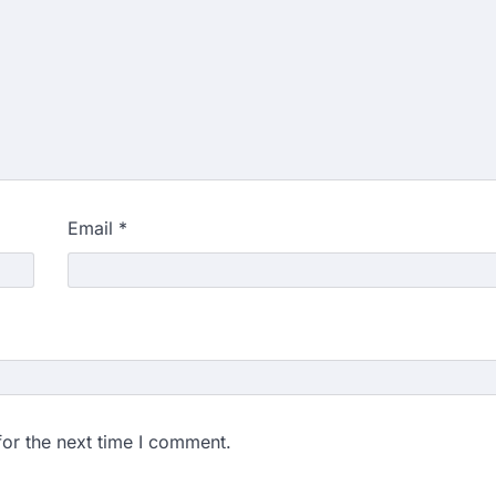
Email
*
for the next time I comment.