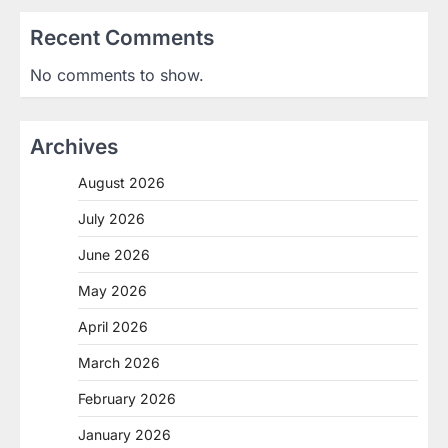
Recent Comments
No comments to show.
Archives
August 2026
July 2026
June 2026
May 2026
April 2026
March 2026
February 2026
January 2026