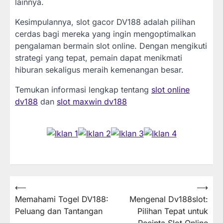
lainnya.
Kesimpulannya, slot gacor DV188 adalah pilihan
cerdas bagi mereka yang ingin mengoptimalkan
pengalaman bermain slot online. Dengan mengikuti
strategi yang tepat, pemain dapat menikmati
hiburan sekaligus meraih kemenangan besar.
Temukan informasi lengkap tentang
slot online
dv188
dan
slot maxwin dv188
Post
⟵
⟶
Memahami Togel DV188:
Mengenal Dv188slot:
navigation
Peluang dan Tantangan
Pilihan Tepat untuk