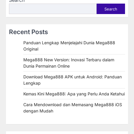
Search
Search
Recent Posts
Panduan Lengkap Menjelajahi Dunia Mega888
Original
Mega888 New Version: Inovasi Terbaru dalam
Dunia Permainan Online
Download Mega888 APK untuk Android: Panduan
Lengkap
Kemas Kini Mega888: Apa yang Perlu Anda Ketahui
Cara Mendownload dan Memasang Mega888 iOS
dengan Mudah