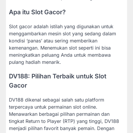
Apa itu Slot Gacor?
Slot gacor adalah istilah yang digunakan untuk
menggambarkan mesin slot yang sedang dalam
kondisi ‘panas’ atau sering memberikan
kemenangan. Menemukan slot seperti ini bisa
meningkatkan peluang Anda untuk membawa
pulang hadiah menarik.
DV188: Pilihan Terbaik untuk Slot
Gacor
DV188 dikenal sebagai salah satu platform
terpercaya untuk permainan slot online.
Menawarkan berbagai pilihan permainan dan
tingkat Return to Player (RTP) yang tinggi, DV188
menjadi pilihan favorit banyak pemain. Dengan