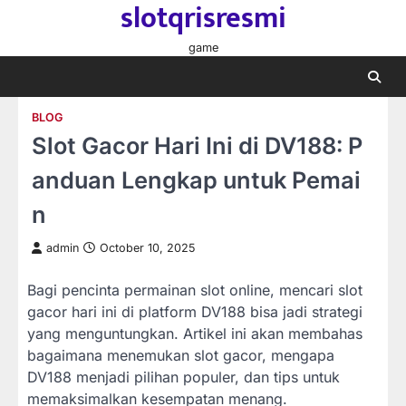
slotqrisresmi
Skip
to
game
content
BLOG
Slot Gacor Hari Ini di DV188: P
anduan Lengkap untuk Pemai
n
admin
October 10, 2025
Bagi pencinta permainan slot online, mencari slot
gacor hari ini di platform DV188 bisa jadi strategi
yang menguntungkan. Artikel ini akan membahas
bagaimana menemukan slot gacor, mengapa
DV188 menjadi pilihan populer, dan tips untuk
memaksimalkan kesempatan menang.