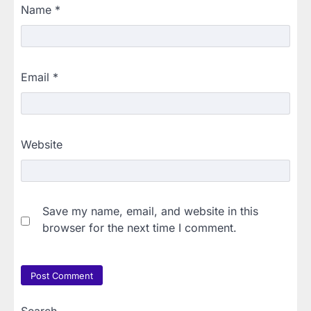
Name
*
Email
*
Website
Save my name, email, and website in this
browser for the next time I comment.