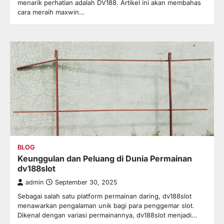
menarik perhatian adalah DV188. Artikel ini akan membahas
cara meraih maxwin…
BLOG
Keunggulan dan Peluang di Dunia Permainan
dv188slot
admin
September 30, 2025
Sebagai salah satu platform permainan daring, dv188slot
menawarkan pengalaman unik bagi para penggemar slot.
Dikenal dengan variasi permainannya, dv188slot menjadi…