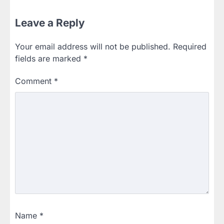
Leave a Reply
Your email address will not be published.
Required
fields are marked
*
Comment
*
Name
*