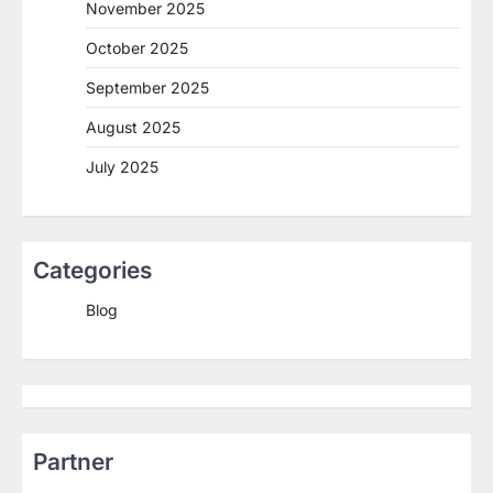
November 2025
October 2025
September 2025
August 2025
July 2025
Categories
Blog
Partner