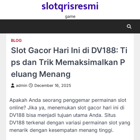
slotqrisresmi
Skip
to
game
content
BLOG
Slot Gacor Hari Ini di DV188: Ti
ps dan Trik Memaksimalkan P
eluang Menang
admin
December 16, 2025
Apakah Anda seorang penggemar permainan slot
online? Jika ya, menemukan slot gacor hari ini di
DV188 bisa menjadi tujuan utama Anda. Situs
DV188 terkenal dengan variasi permainan slot yang
menarik dengan kesempatan menang tinggi.