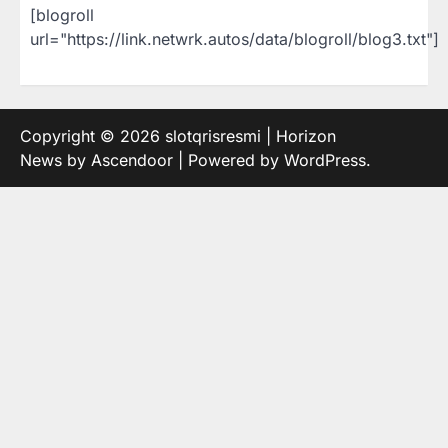
[blogroll
url="https://link.netwrk.autos/data/blogroll/blog3.txt"]
Copyright © 2026
slotqrisresmi
| Horizon
News by
Ascendoor
| Powered by
WordPress
.