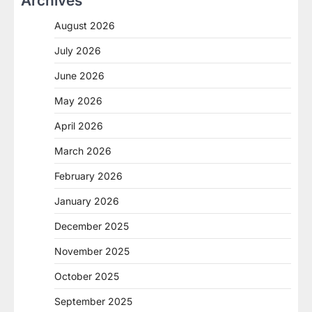
Archives
August 2026
July 2026
June 2026
May 2026
April 2026
March 2026
February 2026
January 2026
December 2025
November 2025
October 2025
September 2025