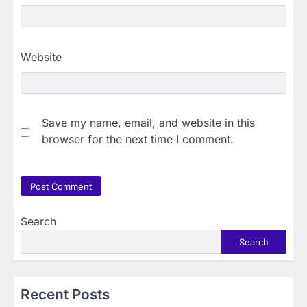
Website
Save my name, email, and website in this
browser for the next time I comment.
Search
Search
Recent Posts