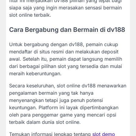
fitur ini menjadikan dv188 pilihan yang tepat bagi
siapa saja yang ingin merasakan sensasi bermain
slot online terbaik.
Cara Bergabung dan Bermain di dv188
Untuk bergabung dengan dv188, pemain cukup
mendaftar di situs resmi dan melakukan deposit
awal. Setelah itu, pemain dapat langsung memilih
dari berbagai pilihan slot yang tersedia dan mulai
meraih keberuntungan.
Secara keseluruhan, slot online dv188 menawarkan
pengalaman bermain yang tak hanya
menyenangkan tetapi juga penuh potensi
keuntungan. Platform ini layak dipertimbangkan
oleh para penggemar game yang mencari opsi
terbaik dalam dunia slot online.
Temukan informasi lengkap tentang
slot demo