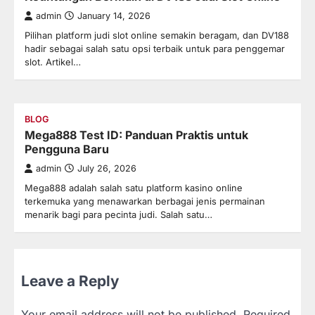
admin
January 14, 2026
Pilihan platform judi slot online semakin beragam, dan DV188
hadir sebagai salah satu opsi terbaik untuk para penggemar
slot. Artikel…
BLOG
Mega888 Test ID: Panduan Praktis untuk
Pengguna Baru
admin
July 26, 2026
Mega888 adalah salah satu platform kasino online
terkemuka yang menawarkan berbagai jenis permainan
menarik bagi para pecinta judi. Salah satu…
Leave a Reply
Your email address will not be published.
Required