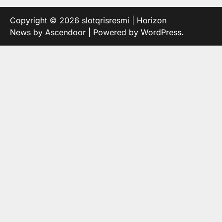
Copyright © 2026
slotqrisresmi
| Horizon
News by
Ascendoor
| Powered by
WordPress
.