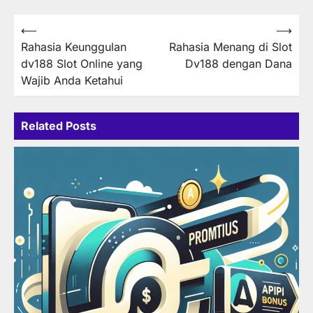
Post
⟵
⟶
Rahasia Keunggulan
Rahasia Menang di Slot
navigation
dv188 Slot Online yang
Dv188 dengan Dana
Wajib Anda Ketahui
Related Posts