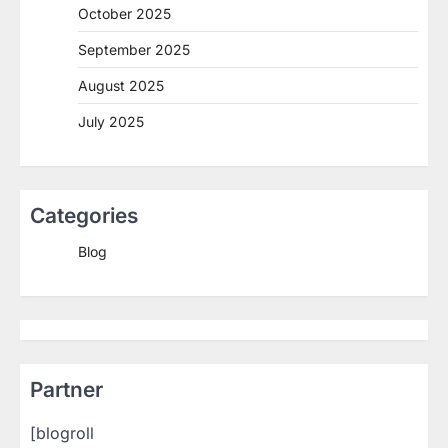
October 2025
September 2025
August 2025
July 2025
Categories
Blog
Partner
[blogroll