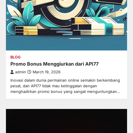
BLOG
Promo Bonus Menggiurkan dari API77
admin
March 19, 2026
Inovasi dalam dunia permainan online semakin berkembang
pesat, dan API77 tidak mau ketinggalan dengan
menghadirkan promo bonus yang sangat menguntungkan…