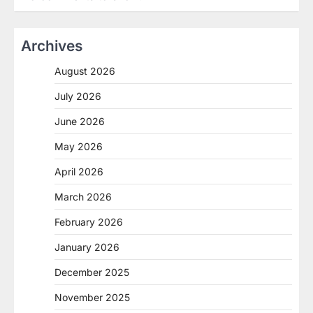
Archives
August 2026
July 2026
June 2026
May 2026
April 2026
March 2026
February 2026
January 2026
December 2025
November 2025