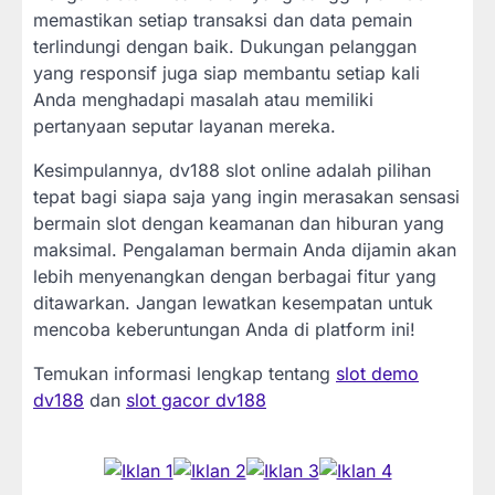
memastikan setiap transaksi dan data pemain
terlindungi dengan baik. Dukungan pelanggan
yang responsif juga siap membantu setiap kali
Anda menghadapi masalah atau memiliki
pertanyaan seputar layanan mereka.
Kesimpulannya, dv188 slot online adalah pilihan
tepat bagi siapa saja yang ingin merasakan sensasi
bermain slot dengan keamanan dan hiburan yang
maksimal. Pengalaman bermain Anda dijamin akan
lebih menyenangkan dengan berbagai fitur yang
ditawarkan. Jangan lewatkan kesempatan untuk
mencoba keberuntungan Anda di platform ini!
Temukan informasi lengkap tentang
slot demo
dv188
dan
slot gacor dv188