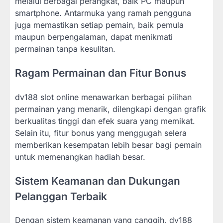
melalui berbagai perangkat, baik PC maupun
smartphone. Antarmuka yang ramah pengguna
juga memastikan setiap pemain, baik pemula
maupun berpengalaman, dapat menikmati
permainan tanpa kesulitan.
Ragam Permainan dan Fitur Bonus
dv188 slot online menawarkan berbagai pilihan
permainan yang menarik, dilengkapi dengan grafik
berkualitas tinggi dan efek suara yang memikat.
Selain itu, fitur bonus yang menggugah selera
memberikan kesempatan lebih besar bagi pemain
untuk memenangkan hadiah besar.
Sistem Keamanan dan Dukungan
Pelanggan Terbaik
Dengan sistem keamanan yang canggih, dv188