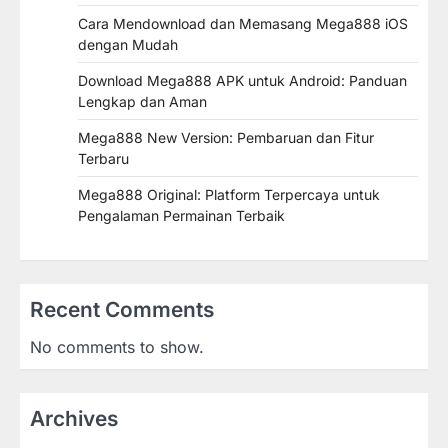
Cara Mendownload dan Memasang Mega888 iOS
dengan Mudah
Download Mega888 APK untuk Android: Panduan
Lengkap dan Aman
Mega888 New Version: Pembaruan dan Fitur
Terbaru
Mega888 Original: Platform Terpercaya untuk
Pengalaman Permainan Terbaik
Recent Comments
No comments to show.
Archives