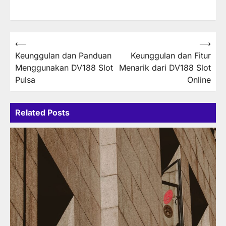
Post
⟵
⟶
Keunggulan dan Panduan
Keunggulan dan Fitur
navigation
Menggunakan DV188 Slot
Menarik dari DV188 Slot
Pulsa
Online
Related Posts