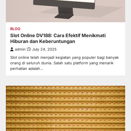
BLOG
Slot Online DV188: Cara Efektif Menikmati
Hiburan dan Keberuntungan
admin
July 24, 2025
Slot online telah menjadi kegiatan yang populer bagi banyak
orang di seluruh dunia. Salah satu platform yang menarik
perhatian adalah…