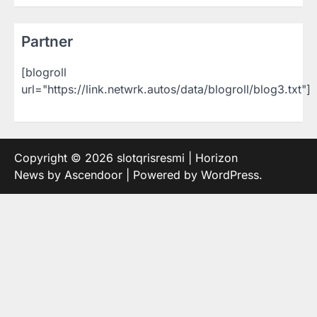
Partner
[blogroll
url="https://link.netwrk.autos/data/blogroll/blog3.txt"]
Copyright © 2026
slotqrisresmi
| Horizon
News by
Ascendoor
| Powered by
WordPress
.