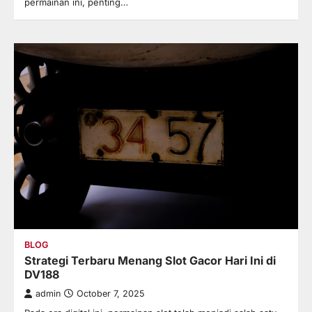
permainan ini, penting…
BLOG
Strategi Terbaru Menang Slot Gacor Hari Ini di
DV188
admin
October 7, 2025