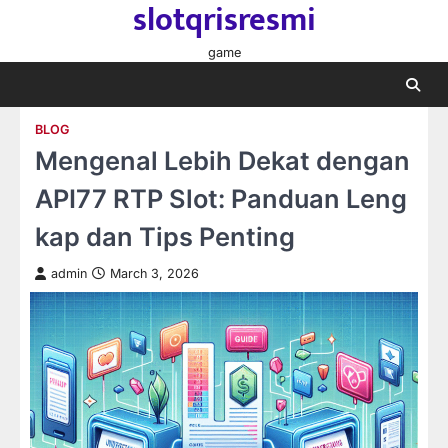
slotqrisresmi
Skip
to
game
content
BLOG
Mengenal Lebih Dekat dengan
API77 RTP Slot: Panduan Leng
kap dan Tips Penting
admin
March 3, 2026