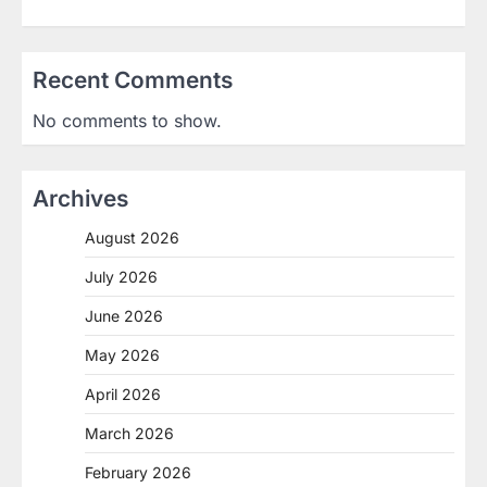
Recent Comments
No comments to show.
Archives
August 2026
July 2026
June 2026
May 2026
April 2026
March 2026
February 2026