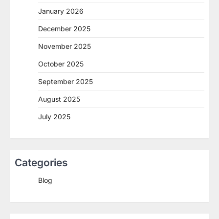
January 2026
December 2025
November 2025
October 2025
September 2025
August 2025
July 2025
Categories
Blog