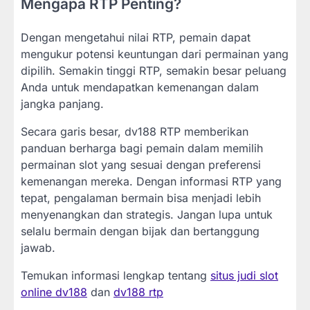
Mengapa RTP Penting?
Dengan mengetahui nilai RTP, pemain dapat
mengukur potensi keuntungan dari permainan yang
dipilih. Semakin tinggi RTP, semakin besar peluang
Anda untuk mendapatkan kemenangan dalam
jangka panjang.
Secara garis besar, dv188 RTP memberikan
panduan berharga bagi pemain dalam memilih
permainan slot yang sesuai dengan preferensi
kemenangan mereka. Dengan informasi RTP yang
tepat, pengalaman bermain bisa menjadi lebih
menyenangkan dan strategis. Jangan lupa untuk
selalu bermain dengan bijak dan bertanggung
jawab.
Temukan informasi lengkap tentang
situs judi slot
online dv188
dan
dv188 rtp