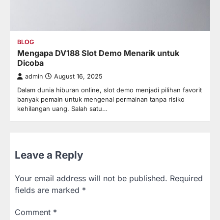
BLOG
Mengapa DV188 Slot Demo Menarik untuk
Dicoba
admin
August 16, 2025
Dalam dunia hiburan online, slot demo menjadi pilihan favorit
banyak pemain untuk mengenal permainan tanpa risiko
kehilangan uang. Salah satu…
Leave a Reply
Your email address will not be published.
Required
fields are marked
*
Comment
*