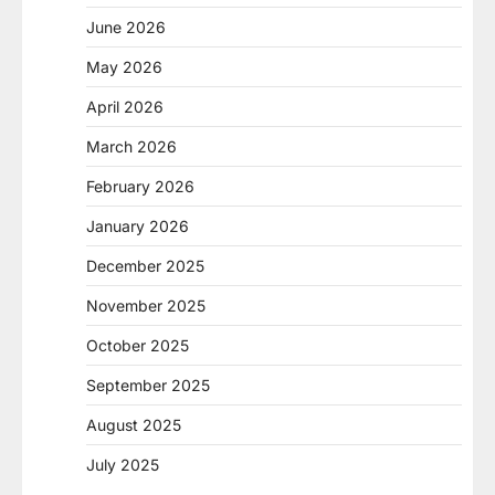
June 2026
May 2026
April 2026
March 2026
February 2026
January 2026
December 2025
November 2025
October 2025
September 2025
August 2025
July 2025