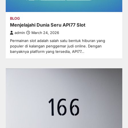
BLOG
Menjelajahi Dunia Seru API77 Slot
admin
March 24, 2026
Permainan slot adalah salah satu bentuk hiburan yang
populer di kalangan penggemar judi online. Dengan
banyaknya platform yang tersedia, API77…