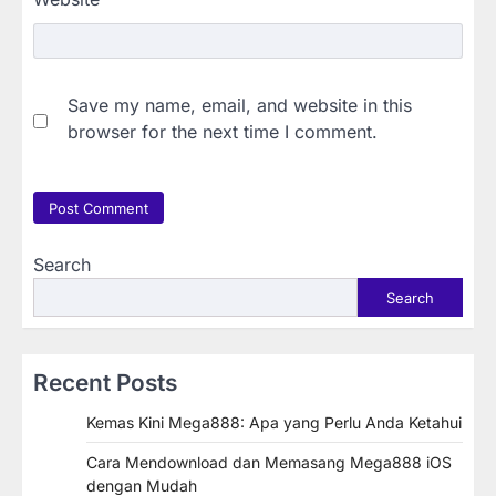
Save my name, email, and website in this
browser for the next time I comment.
Search
Search
Recent Posts
Kemas Kini Mega888: Apa yang Perlu Anda Ketahui
Cara Mendownload dan Memasang Mega888 iOS
dengan Mudah