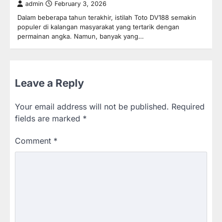
admin
February 3, 2026
Dalam beberapa tahun terakhir, istilah Toto DV188 semakin
populer di kalangan masyarakat yang tertarik dengan
permainan angka. Namun, banyak yang…
Leave a Reply
Your email address will not be published.
Required
fields are marked
*
Comment
*