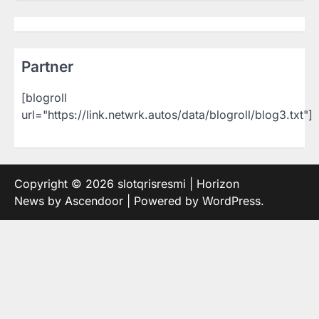
Partner
[blogroll
url="https://link.netwrk.autos/data/blogroll/blog3.txt"]
Copyright © 2026
slotqrisresmi
| Horizon
News by
Ascendoor
| Powered by
WordPress
.