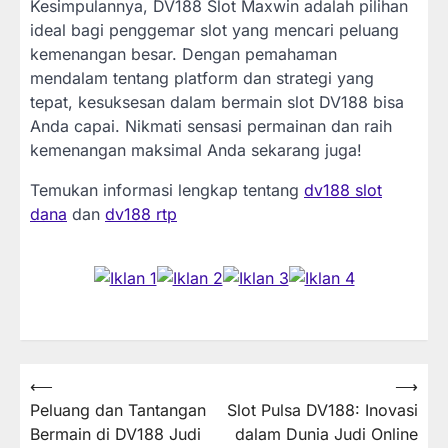
Kesimpulannya, DV188 Slot Maxwin adalah pilihan
ideal bagi penggemar slot yang mencari peluang
kemenangan besar. Dengan pemahaman
mendalam tentang platform dan strategi yang
tepat, kesuksesan dalam bermain slot DV188 bisa
Anda capai. Nikmati sensasi permainan dan raih
kemenangan maksimal Anda sekarang juga!
Temukan informasi lengkap tentang
dv188 slot
dana
dan
dv188 rtp
Post
⟵
⟶
Peluang dan Tantangan
Slot Pulsa DV188: Inovasi
navigation
Bermain di DV188 Judi
dalam Dunia Judi Online