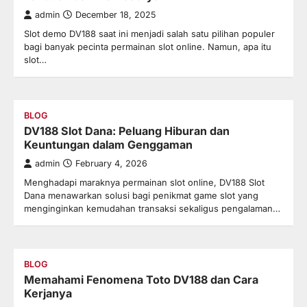
admin
December 18, 2025
Slot demo DV188 saat ini menjadi salah satu pilihan populer
bagi banyak pecinta permainan slot online. Namun, apa itu
slot…
BLOG
DV188 Slot Dana: Peluang Hiburan dan
Keuntungan dalam Genggaman
admin
February 4, 2026
Menghadapi maraknya permainan slot online, DV188 Slot
Dana menawarkan solusi bagi penikmat game slot yang
menginginkan kemudahan transaksi sekaligus pengalaman…
BLOG
Memahami Fenomena Toto DV188 dan Cara
Kerjanya