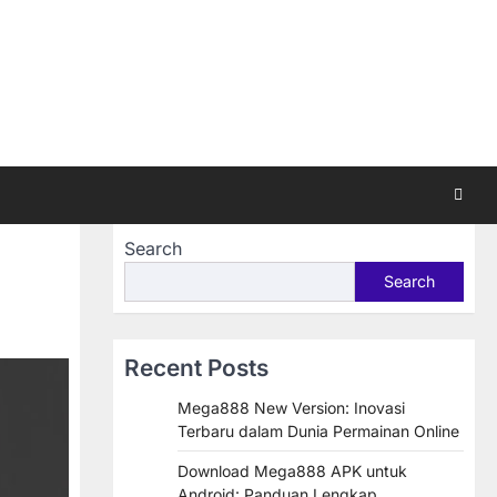
Search
Search
Recent Posts
Mega888 New Version: Inovasi
Terbaru dalam Dunia Permainan Online
Download Mega888 APK untuk
Android: Panduan Lengkap