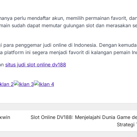
hanya perlu mendaftar akun, memilih permainan favorit, da
emain sudah dapat memutar gulungan slot dan merasakan se
agi para penggemar judi online di Indonesia. Dengan kemud
a platform ini segera menjadi favorit di kalangan pemain In
an
situs judi slot online dv188
axwin
Slot Online DV188: Menjelajahi Dunia Game d
Strategi