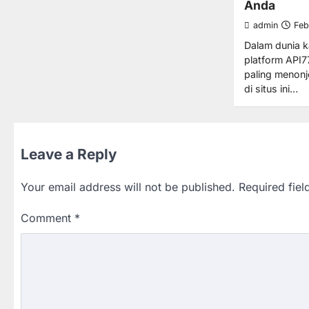
Anda
admin
Feb
Dalam dunia k
platform API7
paling menon
di situs ini…
Leave a Reply
Your email address will not be published.
Required fie
Comment
*