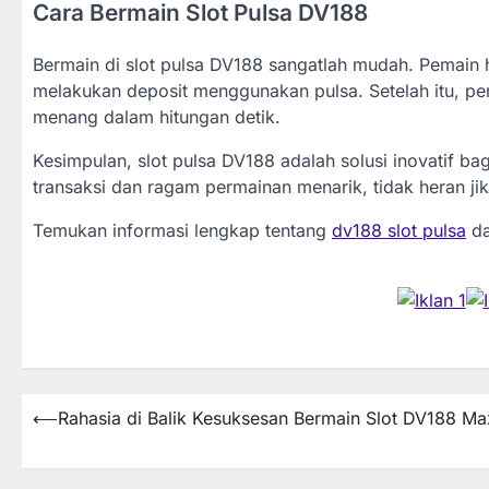
Cara Bermain Slot Pulsa DV188
Bermain di slot pulsa DV188 sangatlah mudah. Pemain 
melakukan deposit menggunakan pulsa. Setelah itu, p
menang dalam hitungan detik.
Kesimpulan, slot pulsa DV188 adalah solusi inovatif b
transaksi dan ragam permainan menarik, tidak heran jik
Temukan informasi lengkap tentang
dv188 slot pulsa
d
Post
⟵
Rahasia di Balik Kesuksesan Bermain Slot DV188 M
navigation