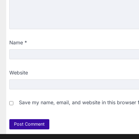
Name
*
Website
Save my name, email, and website in this browser 